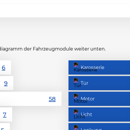
itsdiagramm der Fahrzeugmodule weiter unten.
Karosserie
Tür
Motor
Licht