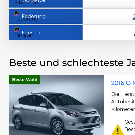
Sitzplätze
Federung
Fenster
Beste und schlechteste J
Beste Wahl
2016 C-
Die ers
Autobesi
Kilometer
Ges
Bes