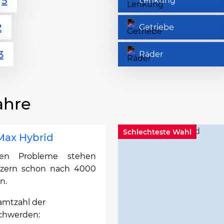
Lenkung
Getriebe
Räder
ahre
Schlechteste Wahl
Max Hybrid
ten Probleme stehen
tzern schon nach 4000
n.
amtzahl der
chwerden: