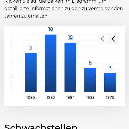
Klicken Sie auf die Balken im Diagramm, um
detaillierte Informationen zu den zu vermeidenden
Jahren zu erhalten
1986
1985
1984
1983
1979
1
Schwachstellen