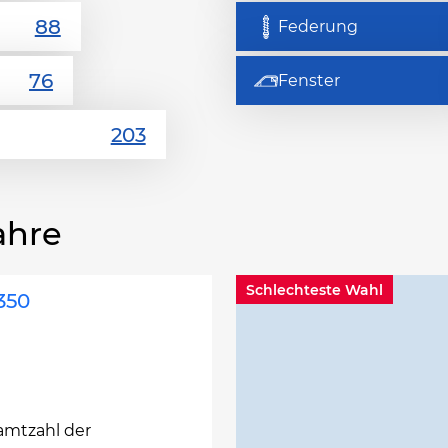
Federung
Fenster
ahre
Schlechteste Wahl
350
amtzahl der