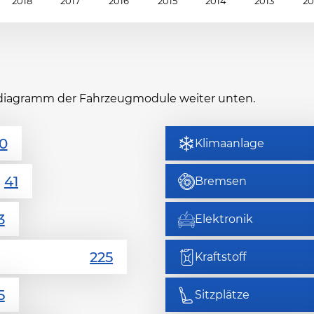
2018
2017
2016
2015
2014
2013
20
itsdiagramm der Fahrzeugmodule weiter unten.
Klimaanlage
Bremsen
Elektronik
Kraftstoff
Sitzplätze