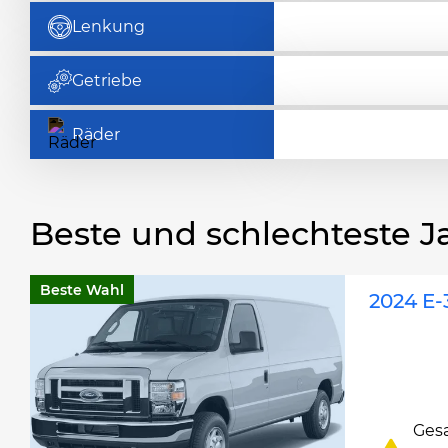
Lenkung
Getriebe
Räder
Beste und schlechteste J
Beste Wahl
2024 E-
Ges