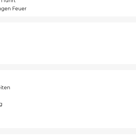
n führt
ngen Feuer
iten
ig