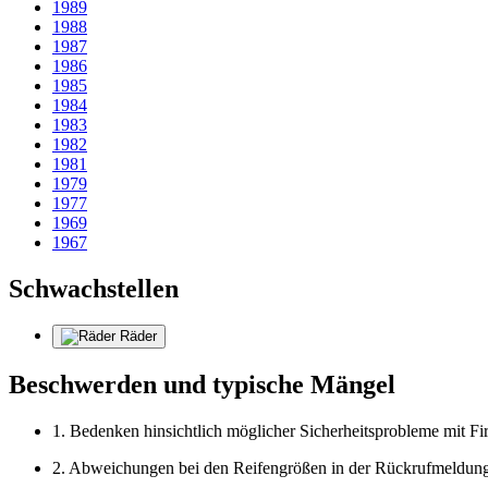
1989
1988
1987
1986
1985
1984
1983
1982
1981
1979
1977
1969
1967
Schwachstellen
Räder
Beschwerden und typische Mängel
1. Bedenken hinsichtlich möglicher Sicherheitsprobleme mit 
2. Abweichungen bei den Reifengrößen in der Rückrufmeld