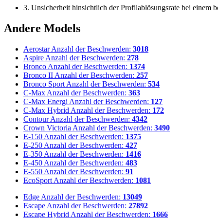
3. Unsicherheit hinsichtlich der Profilablösungsrate bei ein
Andere Models
Aerostar
Anzahl der Beschwerden:
3018
Aspire
Anzahl der Beschwerden:
278
Bronco
Anzahl der Beschwerden:
1374
Bronco II
Anzahl der Beschwerden:
257
Bronco Sport
Anzahl der Beschwerden:
534
C-Max
Anzahl der Beschwerden:
363
C-Max Energi
Anzahl der Beschwerden:
127
C-Max Hybrid
Anzahl der Beschwerden:
172
Contour
Anzahl der Beschwerden:
4342
Crown Victoria
Anzahl der Beschwerden:
3490
E-150
Anzahl der Beschwerden:
1375
E-250
Anzahl der Beschwerden:
427
E-350
Anzahl der Beschwerden:
1416
E-450
Anzahl der Beschwerden:
483
E-550
Anzahl der Beschwerden:
91
EcoSport
Anzahl der Beschwerden:
1081
Edge
Anzahl der Beschwerden:
13049
Escape
Anzahl der Beschwerden:
27892
Escape Hybrid
Anzahl der Beschwerden:
1666