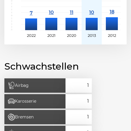
2022
2021
2020
2013
2012
2
Schwachstellen
Airbag
Karosserie
Bremsen