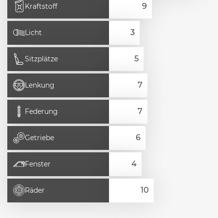
Kraftstoff
Licht
Sitzplätze
Lenkung
Federung
Getriebe
Fenster
Räder