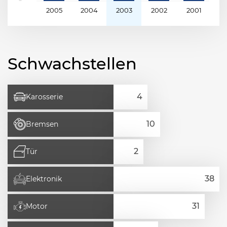
2005
2004
2003
2002
2001
2
Schwachstellen
Karosserie
Bremsen
Tür
Elektronik
Motor