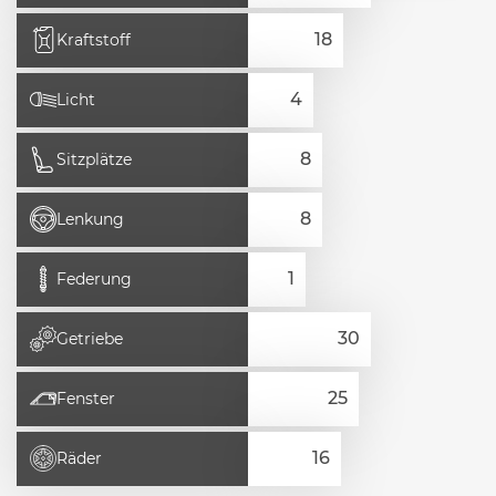
Kraftstoff
Licht
Sitzplätze
Lenkung
Federung
Getriebe
Fenster
Räder