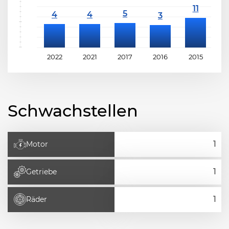
2022
2021
2017
2016
2015
2
Schwachstellen
Motor
Getriebe
Räder