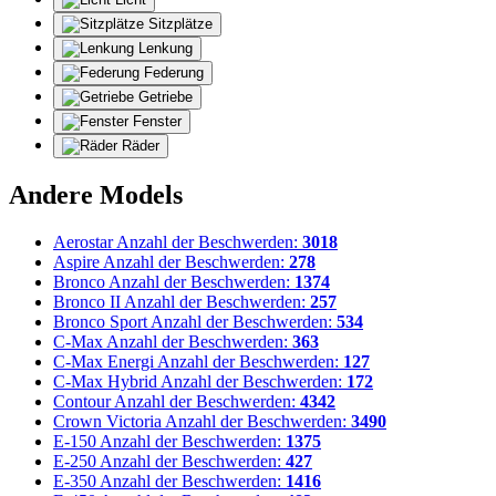
Sitzplätze
Lenkung
Federung
Getriebe
Fenster
Räder
Andere Models
Aerostar
Anzahl der Beschwerden:
3018
Aspire
Anzahl der Beschwerden:
278
Bronco
Anzahl der Beschwerden:
1374
Bronco II
Anzahl der Beschwerden:
257
Bronco Sport
Anzahl der Beschwerden:
534
C-Max
Anzahl der Beschwerden:
363
C-Max Energi
Anzahl der Beschwerden:
127
C-Max Hybrid
Anzahl der Beschwerden:
172
Contour
Anzahl der Beschwerden:
4342
Crown Victoria
Anzahl der Beschwerden:
3490
E-150
Anzahl der Beschwerden:
1375
E-250
Anzahl der Beschwerden:
427
E-350
Anzahl der Beschwerden:
1416