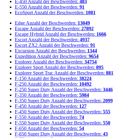
E-450
Anzahl der Beschwerden:
483
E-550
Anzahl der Beschwerden:
91
EcoSport
Anzahl der Beschwerden:
1081
Edge
Anzahl der Beschwerden:
13049
Escape
Anzahl der Beschwerden:
27892
Escape Hybrid
Anzahl der Beschwerden:
1666
Escort
Anzahl der Beschwerden:
4937
Escort ZX2
Anzahl der Beschwerden:
91
Excursion
Anzahl der Beschwerden:
1344
Expedition
Anzahl der Beschwerden:
9654
Explorer
Anzahl der Beschwerden:
34754
Explorer Sport
Anzahl der Beschwerden:
895
Explorer Sport Trac
Anzahl der Beschwerden:
881
F-150
Anzahl der Beschwerden:
38224
F-250
Anzahl der Beschwerden:
10492
F-250 Super Duty
Anzahl der Beschwerden:
3446
F-350
Anzahl der Beschwerden:
5984
F-350 Super Duty
Anzahl der Beschwerden:
2099
F-450
Anzahl der Beschwerden:
127
F-450 Super Duty
Anzahl der Beschwerden:
555
F-550
Anzahl der Beschwerden:
74
F-550 Super Duty
Anzahl der Beschwerden:
550
F-650
Anzahl der Beschwerden:
54
F-650 Super Duty
Anzahl der Beschwerden:
43