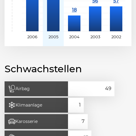
2006
2005
2004
2003
2002
2
Schwachstellen
Airbag
Klimaanlage
Karosserie