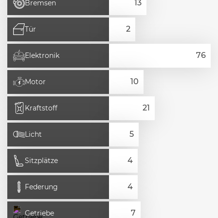
Bremsen
Tür
Elektronik
Motor
Kraftstoff
Licht
Sitzplätze
Federung
Getriebe