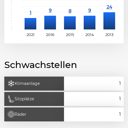
2021
2016
2015
2014
2013
2
Schwachstellen
Klimaanlage
Sitzplätze
Räder