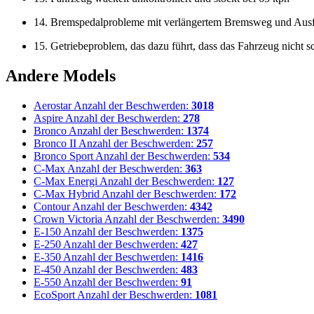
14. Bremspedalprobleme mit verlängertem Bremsweg und Ausf
15. Getriebeproblem, das dazu führt, dass das Fahrzeug nicht sc
Andere Models
Aerostar
Anzahl der Beschwerden:
3018
Aspire
Anzahl der Beschwerden:
278
Bronco
Anzahl der Beschwerden:
1374
Bronco II
Anzahl der Beschwerden:
257
Bronco Sport
Anzahl der Beschwerden:
534
C-Max
Anzahl der Beschwerden:
363
C-Max Energi
Anzahl der Beschwerden:
127
C-Max Hybrid
Anzahl der Beschwerden:
172
Contour
Anzahl der Beschwerden:
4342
Crown Victoria
Anzahl der Beschwerden:
3490
E-150
Anzahl der Beschwerden:
1375
E-250
Anzahl der Beschwerden:
427
E-350
Anzahl der Beschwerden:
1416
E-450
Anzahl der Beschwerden:
483
E-550
Anzahl der Beschwerden:
91
EcoSport
Anzahl der Beschwerden:
1081