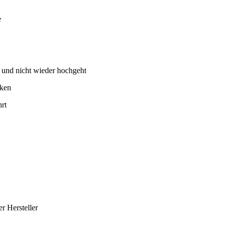
e
r- und nicht wieder hochgeht
nken
hrt
r Hersteller