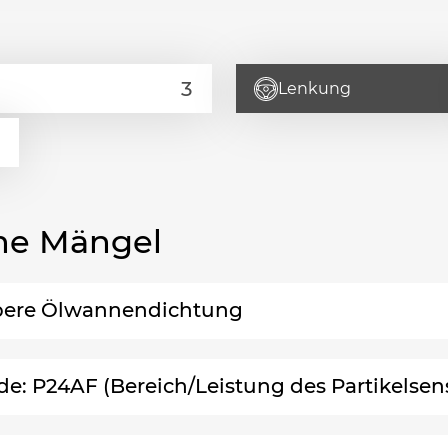
Lenkung
he Mängel
obere Ölwannendichtung
de: P24AF (Bereich/Leistung des Partikelsen