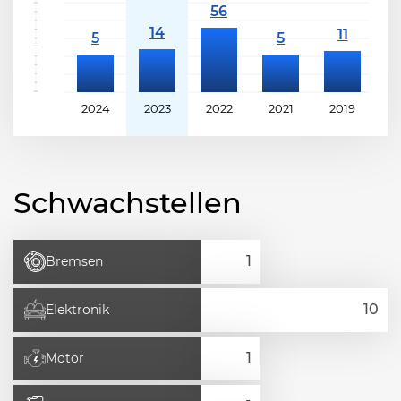
2024
2023
2022
2021
2019
2
Schwachstellen
Bremsen
Elektronik
Motor