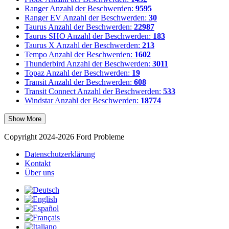
Ranger
Anzahl der Beschwerden:
9595
Ranger EV
Anzahl der Beschwerden:
30
Taurus
Anzahl der Beschwerden:
22987
Taurus SHO
Anzahl der Beschwerden:
183
Taurus X
Anzahl der Beschwerden:
213
Tempo
Anzahl der Beschwerden:
1602
Thunderbird
Anzahl der Beschwerden:
3011
Topaz
Anzahl der Beschwerden:
19
Transit
Anzahl der Beschwerden:
608
Transit Connect
Anzahl der Beschwerden:
533
Windstar
Anzahl der Beschwerden:
18774
Show More
Copyright 2024-2026 Ford Probleme
Datenschutzerklärung
Kontakt
Über uns