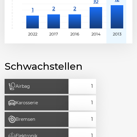
2022
2017
2016
2014
2013
2
Schwachstellen
Airbag
Karosserie
Bremsen
Elektronik